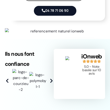
04 78 71 06 90
Ils nous font
iOnweb
confiance
5.0 - Note
basée sur 10
avis