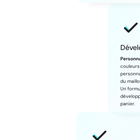
Dével
Personna
couleurs
personnal
du maillo
Un formul
développé
panier.