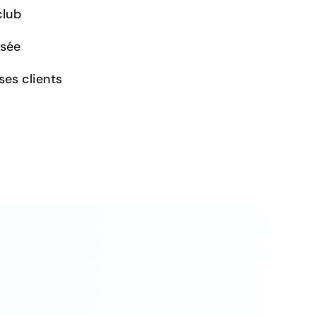
club
osée
ses clients