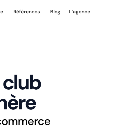
utions
Ouvrir Expertise
Ouvrir Références
se
Références
Blog
L’agence
 club
hère
e-commerce