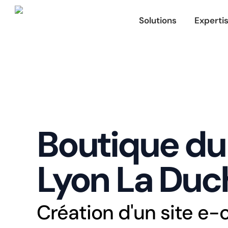
Aller
Ouvrir Sol
au
Solutions
Experti
contenu
Boutique du
Lyon La Duc
Création d'un site 